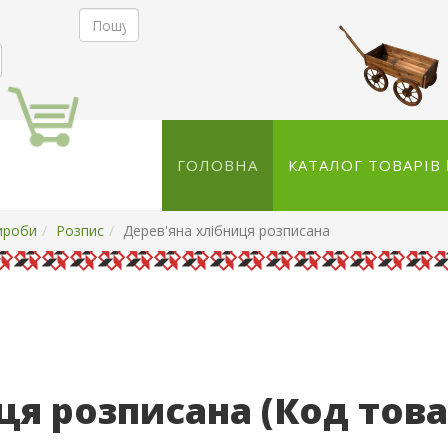
ГОЛОВНА
КАТАЛОГ ТОВАРІВ
ироби
Розпис
Дерев'яна хлібниця розписана
иця розписана
(Код тов