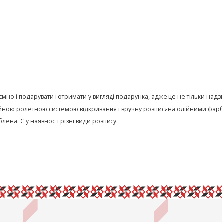
иємно і подарувати і отримати у вигляді подарунка, адже це не тільки на
ною ролетною системою відкривання і вручну розписана олійними фарба
ена. Є у наявності різні види розпису.