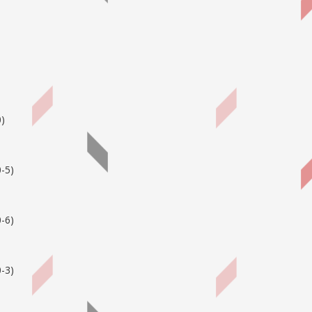
0
)
-5
)
-6
)
-3
)