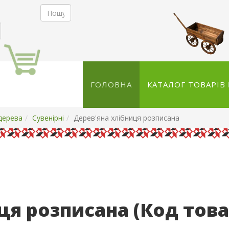
ГОЛОВНА
КАТАЛОГ ТОВАРІВ
дерева
Сувенірні
Дерев'яна хлібниця розписана
иця розписана
(Код тов