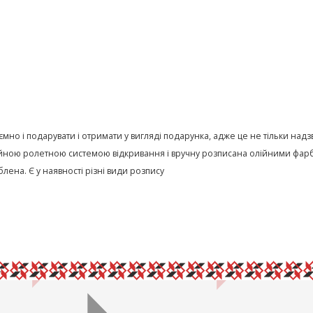
иємно і подарувати і отримати у вигляді подарунка, адже це не тільки на
ною ролетною системою відкривання і вручну розписана олійними фарба
лена. Є у наявності різні види розпису