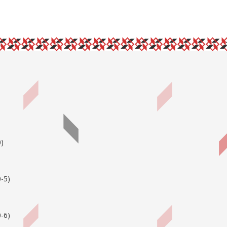
0
)
-5
)
-6
)