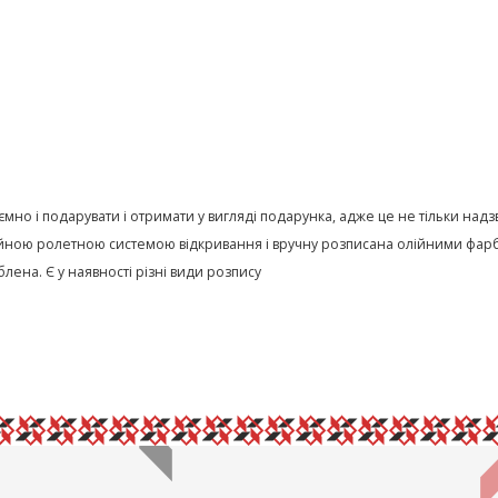
иємно і подарувати і отримати у вигляді подарунка, адже це не тільки на
ною ролетною системою відкривання і вручну розписана олійними фарба
лена. Є у наявності різні види розпису