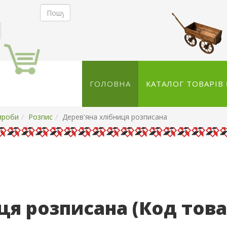
ГОЛОВНА
КАТАЛОГ ТОВАРІВ
ироби
Розпис
Дерев'яна хлібниця розписана
иця розписана
(Код тов