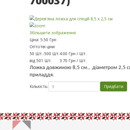
700037
)
Збільшити зображення
Ціна:
5.50 Грн
Оптотві ціни:
50 Шт.
-
500 Шт.
4.00 Грн
/ Шт.
від 501 Шт.
3.70 Грн
/ Шт.
Л
ожка
довжиною 8,5
см., діаметром 2,5
с
приладдя.
Кількість: