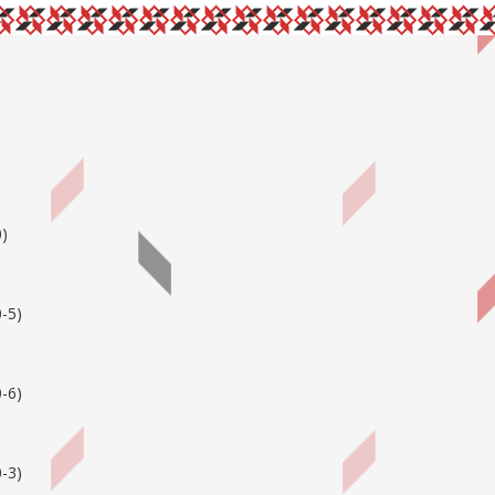
0
)
-5
)
-6
)
-3
)