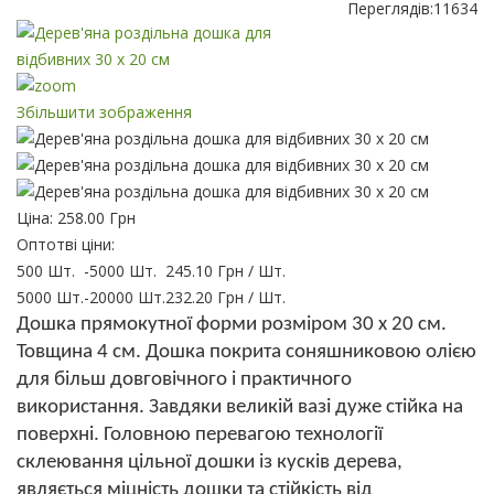
Переглядів:
11634
Збільшити зображення
Ціна:
258.00 Грн
Оптотві ціни:
500 Шт.
-
5000 Шт.
245.10 Грн
/ Шт.
5000 Шт.
-
20000 Шт.
232.20 Грн
/ Шт.
Дошка прямокутної форми розміром
30 х 20 см.
Товщина
4
см. Дошка покрита соняшниковою олією
для більш довговічного і практичного
використання.
Завдяки великій вазі дуже стійка на
поверхні. Головною перевагою технології
склеювання цільної дошки із кусків дерева,
являється міцність дошки та стійкість від